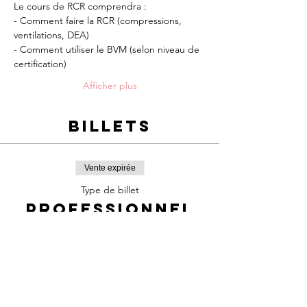
Le cours de RCR comprendra :
- Comment faire la RCR (compressions, 
ventilations, DEA)
- Comment utiliser le BVM (selon niveau de 
certification)
Afficher plus
Billets
Vente expirée
Type de billet
Professionnel
de la santé BLS
Prix
85,00 $
+12,73 $ TPS/TVQ