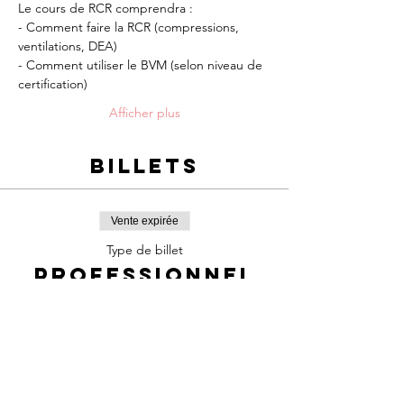
Le cours de RCR comprendra :
- Comment faire la RCR (compressions, 
ventilations, DEA)
- Comment utiliser le BVM (selon niveau de 
certification)
Afficher plus
Billets
Vente expirée
Type de billet
Professionnel
de la santé BLS
Prix
85,00 $
+12,73 $ TPS/TVQ