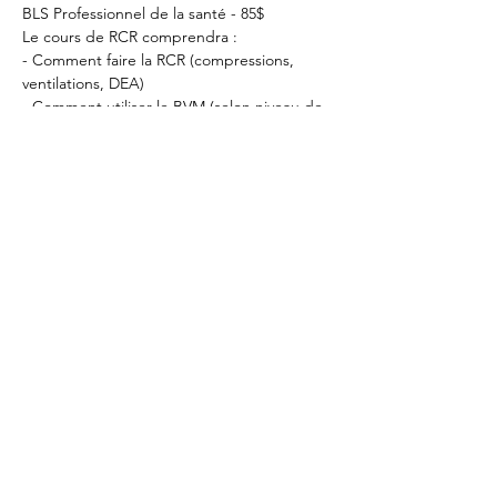
BLS Professionnel de la santé - 85$
Le cours de RCR comprendra :
- Comment faire la RCR (compressions, 
ventilations, DEA)
- Comment utiliser le BVM (selon niveau de 
certification)
Afficher plus
Partager cet
événement
RCR Montréal
info@cprmontreal.ca