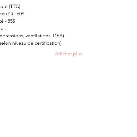
oût (TTC) :
eau C) - 60$
é - 85$
a :
pressions, ventilations, DEA)
elon niveau de certification)
Afficher plus