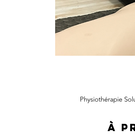
Physiothérapie So
À p