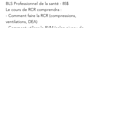
BLS Professionnel de la santé - 85$
Le cours de RCR comprendra :
- Comment faire la RCR (compressions, 
ventilations, DEA)
- Comment utiliser le BVM (selon niveau de 
certification)
Afficher plus
Partager cet
événement
RCR Montréal
info@cprmontreal.ca