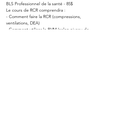
BLS Professionnel de la santé - 85$
Le cours de RCR comprendra :
- Comment faire la RCR (compressions, 
ventilations, DEA)
- Comment utiliser le BVM (selon niveau de 
certification)
Afficher plus
Partager cet
événement
RCR Montréal
info@cprmontreal.ca