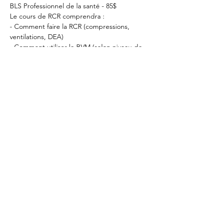
BLS Professionnel de la santé - 85$
Le cours de RCR comprendra :
- Comment faire la RCR (compressions, 
ventilations, DEA)
- Comment utiliser le BVM (selon niveau de 
certification)
Afficher plus
Partager cet
événement
RCR Montréal
info@cprmontreal.ca