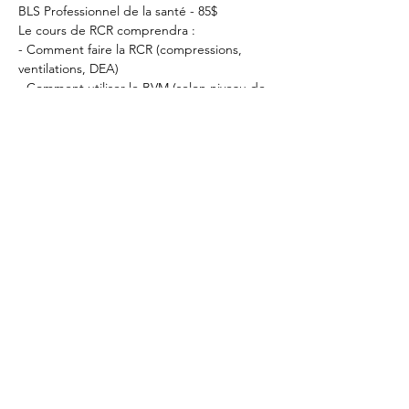
BLS Professionnel de la santé - 85$
Le cours de RCR comprendra :
- Comment faire la RCR (compressions, 
ventilations, DEA)
- Comment utiliser le BVM (selon niveau de 
certification)
Afficher plus
Partager cet
événement
RCR Montréal
info@cprmontreal.ca