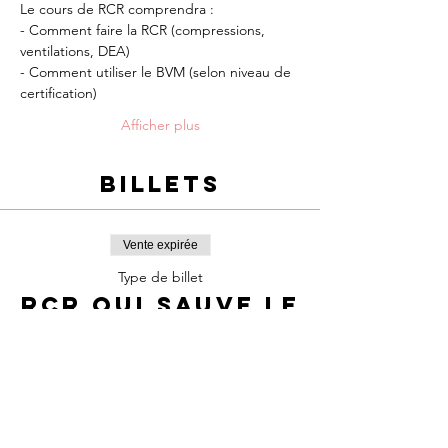
Le cours de RCR comprendra :
- Comment faire la RCR (compressions, 
ventilations, DEA)
- Comment utiliser le BVM (selon niveau de 
certification)
Afficher plus
Billets
Vente expirée
Type de billet
RCR qui sauve le
cœur
Prix
65,00 $
+9,73 $ TPS/TVQ