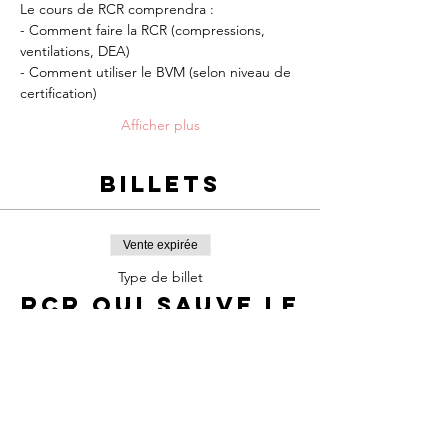
Le cours de RCR comprendra :
- Comment faire la RCR (compressions, 
ventilations, DEA)
- Comment utiliser le BVM (selon niveau de 
certification)
Afficher plus
Billets
Vente expirée
Type de billet
RCR qui sauve le
cœur
Prix
65,00 $
+9,73 $ TPS/TVQ