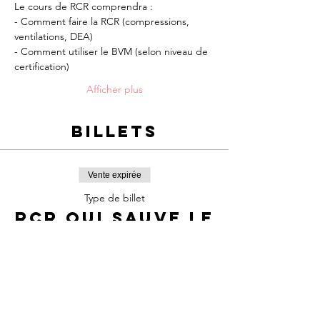
Le cours de RCR comprendra :
- Comment faire la RCR (compressions, 
ventilations, DEA)
- Comment utiliser le BVM (selon niveau de 
certification)
Afficher plus
Billets
Vente expirée
Type de billet
RCR qui sauve le
cœur
Prix
65,00 $
+9,73 $ TPS/TVQ