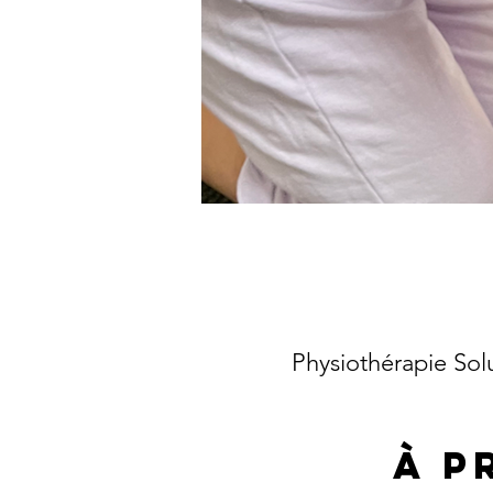
Physiothérapie So
À p