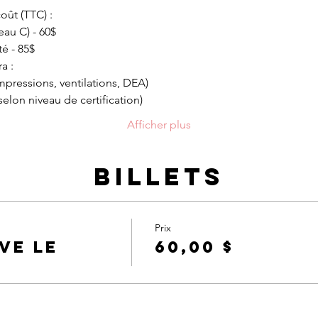
oût (TTC) :
eau C) - 60$
é - 85$
a :
pressions, ventilations, DEA)
elon niveau de certification)
Afficher plus
Billets
Prix
ve le
60,00 $