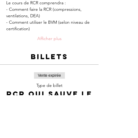
Le cours de RCR comprendra :
- Comment faire la RCR (compressions, 
ventilations, DEA)
- Comment utiliser le BVM (selon niveau de 
certification)
Afficher plus
Billets
Vente expirée
Type de billet
RCR qui sauve le
cœur
Prix
65,00 $
+9,73 $ TPS/TVQ