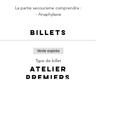
La partie secourisme comprendra :
- Anaphylaxie
- Contrôle des saignements et des plaies
Billets
Vente expirée
Type de billet
Atelier
premiers
secours
Prix
25,00 $