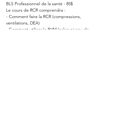
BLS Professionnel de la santé - 85$
Le cours de RCR comprendra :
- Comment faire la RCR (compressions, 
ventilations, DEA)
- Comment utiliser le BVM (selon niveau de 
certification)
Afficher plus
Partager cet
événement
RCR Montréal
info@cprmontreal.ca