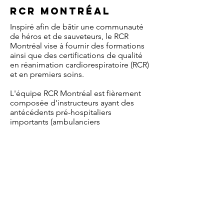
RCR Montréal
Inspiré afin de bâtir une communauté
de héros et de sauveteurs, le RCR
Montréal vise à fournir des formations
ainsi que des certifications de qualité
en réanimation cardiorespiratoire (RCR)
et en premiers soins.
L'équipe RCR Montréal est fièrement
composée d'instructeurs ayant des
antécédents pré-hospitaliers
importants (ambulanciers
paramédicaux civils et militaires) et
plus d'expérience hospitalière (soins
infirmiers aux urgences). Après avoir
enseigné à diverses communautés de
l'Ouest-de-l'Île de Montréal, nous
continuons d'anciens des leaders
courageux à traverser le Grand
Montréal.
Parce qu'il est primordial d'être